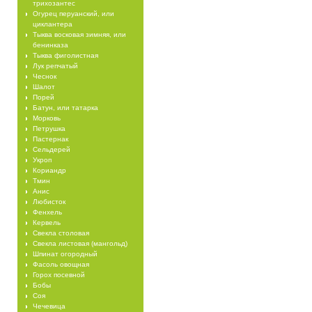
трихозантес
Огурец перуанский, или
циклантера
Тыква восковая зимняя, или
бенинказа
Тыква фиголистная
Лук репчатый
Чеснок
Шалот
Порей
Батун, или татарка
Морковь
Петрушка
Пастернак
Сельдерей
Укроп
Кориандр
Тмин
Анис
Любисток
Фенхель
Кервель
Свекла столовая
Свекла листовая (мангольд)
Шпинат огородный
Фасоль овощная
Горох посевной
Бобы
Соя
Чечевица