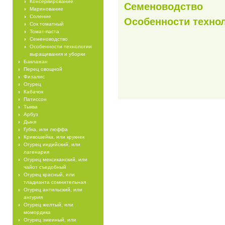
Консервирование
Семеноводство
Маринование
Соление
Особенности техно
Сок томатный
Томат-паста
Семеноводство
Особенности технологии
выращивания и уборки
Баклажан
Перец овощной
Физалис
Огурец
Кабачок
Патиссон
Тыква
Арбуз
Дыня
Губка, или люффа
Кривошейка, или крукнек
Огурец индийский, или
лагенария
Огурец мексиканский, или
чайот съедобный
Огурец красный, или
тладианта сомнительная
Огурец антильский, или
ангурия
Огурец желтый, или
момордика
Огурец змеиный, или