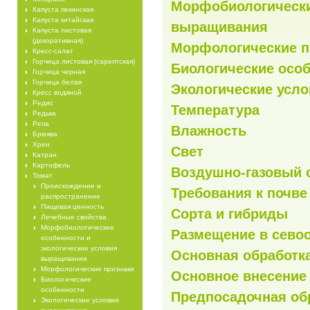
Морфобиологически
Капуста пекинская
Капуста китайская
выращивания
Капуста листовая
(декоративная)
Морфологические п
Кресс-салат
Горчица листовая (сарептская)
Биологические осо
Горчица черная
Горчица белая
Экологические усл
Кресс водяной
Редис
Температура
Редька
Репа
Влажность
Брюква
Хрен
Свет
Катран
Картофель
Воздушно-газовый 
Томат
Происхождение и
Требования к почв
распространение
Пищевая ценность
Сорта и гибриды
Лечебные свойства
Морфобиологические
Размещение в сево
особенности и
экологические условия
Основная обработк
выращивания
Морфологические признаки
Основное внесение
Биологические
особенности
Предпосадочная об
Экологические условия