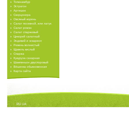
Топинамбур
Эстрагон
Артишок
Скорцонера
Овсяный корень
Салат посевной, или латук
Салат ромэн
Салат спаржевый
Цикорий салатный
Эндивий и эскариол
Ревень волнистый
Щавель кислый
Спаржа
Кукуруза сахарная
Шампиньон двуспоровый
Вёшенка обыкновенная
Карта сайта
RU
UA