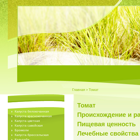
Главная
> Томат
Томат
Капуста белокочанная
Происхождение и р
Капуста краснокочанная
Капуста цветная
Пищевая ценность
Капуста савойская
Брокколи
Лечебные свойства
Капуста брюссельская
Кольраби