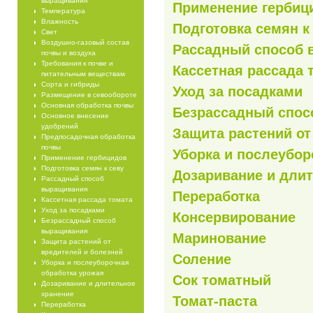
выращивания
Применение гербиц
Температура
Влажность
Подготовка семян к
Свет
Воздушно-газовый состав
Рассадный способ
почвы и воздуха
Требования к почве и
Кассетная рассада 
питательным веществам
Сорта и гибриды
Уход за посадками
Размещение в севообороте
Основная обработка почвы
Безрассадный спо
Основное внесение
удобрений
Защита растений от
Предпосадочная обработка
почвы
Уборка и послеубор
Применение гербицидов
Подготовка семян к севу
Дозаривание и дли
Рассадный способ
выращивания
Переработка
Кассетная рассада томата
Уход за посадками
Консервирование
Безрассадный способ
выращивания
Маринование
Защита растений от
вредителей и болезней
Соление
Уборка и послеуборочная
обработка урожая
Сок томатный
Дозаривание и длительное
хранение
Томат-паста
Переработка