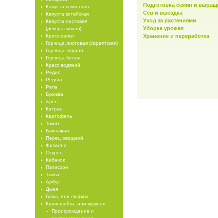
Подготовка семян и выращ
Капуста пекинская
Сев и высадка
Капуста китайская
Уход за растениями
Капуста листовая
Уборка урожая
(декоративная)
Кресс-салат
Хранение и переработка
Горчица листовая (сарептская)
Горчица черная
Горчица белая
Кресс водяной
Редис
Редька
Репа
Брюква
Хрен
Катран
Картофель
Томат
Баклажан
Перец овощной
Физалис
Огурец
Кабачок
Патиссон
Тыква
Арбуз
Дыня
Губка, или люффа
Кривошейка, или крукнек
Происхождение и