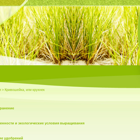
я
> Кривошейка, или крукнек
транение
енности и экологические условия выращивания
ие удобрений