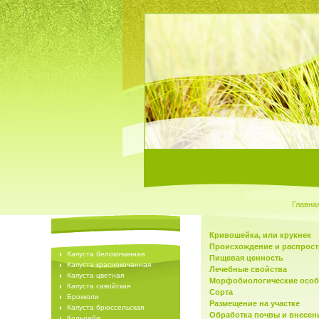
Главна
Кривошейка, или крукнек
Происхождение и распрос
Капуста белокочанная
Пищевая ценность
Капуста краснокочанная
Лечебные свойства
Капуста цветная
Морфобиологические особ
Капуста савойская
Сорта
Брокколи
Размещение на участке
Капуста брюссельская
Обработка почвы и внесен
Кольраби