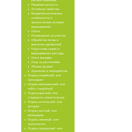
распространение
Пищевая ценность
Лечебные свойства
Морфобиологические
особенности и
экологические условия
выращивания
Сорта
Размещение на участке
Обработка почвы и
внесение удобрений
Подготовка семян и
выращивание рассады
Сев и высадка
Уход за растениями
Уборка урожая
Хранение и переработка
Огурец индийский, или
лагенария
Огурец мексиканский, или
чайот съедобный
Огурец красный, или
тладианта сомнительная
Огурец антильский, или
ангурия
Огурец желтый, или
момордика
Огурец змеиный, или
трихозантес
Огурец перуанский, или