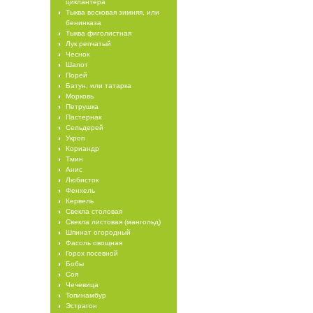
циклантера
Тыква восковая зимняя, или
бенинказа
Тыква фиголистная
Лук репчатый
Чеснок
Шалот
Порей
Батун, или татарка
Морковь
Петрушка
Пастернак
Сельдерей
Укроп
Кориандр
Тмин
Анис
Любисток
Фенхель
Кервель
Свекла столовая
Свекла листовая (мангольд)
Шпинат огородный
Фасоль овощная
Горох посевной
Бобы
Соя
Чечевица
Топинамбур
Эстрагон