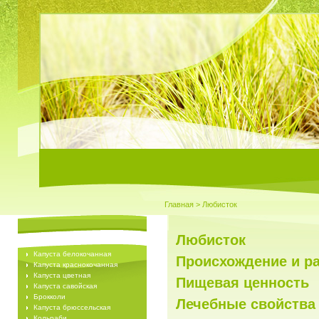
Главная
> Любисток
Любисток
Капуста белокочанная
Происхождение и р
Капуста краснокочанная
Капуста цветная
Пищевая ценность
Капуста савойская
Брокколи
Лечебные свойства
Капуста брюссельская
Кольраби