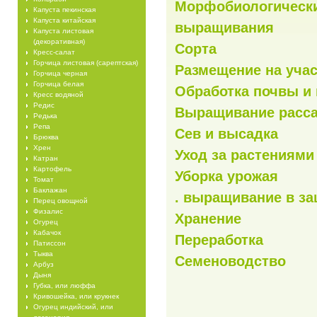
Морфобиологически
Капуста пекинская
Капуста китайская
выращивания
Капуста листовая
(декоративная)
Сорта
Кресс-салат
Горчица листовая (сарептская)
Размещение на учас
Горчица черная
Горчица белая
Обработка почвы и
Кресс водяной
Редис
Выращивание расс
Редька
Репа
Сев и высадка
Брюква
Хрен
Уход за растениями
Катран
Картофель
Уборка урожая
Томат
Баклажан
. выращивание в з
Перец овощной
Физалис
Хранение
Огурец
Кабачок
Переработка
Патиссон
Тыква
Семеноводство
Арбуз
Дыня
Губка, или люффа
Кривошейка, или крукнек
Огурец индийский, или