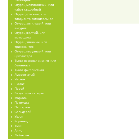
лагенария
Огурец мексиканский, или
чайот съедобный
Огурец красный, или
тладианта сомнительная
Огурец антильский, или
ангурия
Огурец желтый, или
момордика
Огурец змеиный, или
трихозантес
Огурец перуанский, или
циклантера
Тыква восковая зимняя, или
бенинказа
Тыква фиголистная
Лук репчатый
Чеснок
Шалот
Порей
Батун, или татарка
Морковь
Петрушка
Пастернак
Сельдерей
Укроп
Кориандр
Тмин
Анис
Любисток