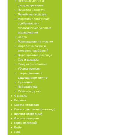
Происхождение и
распространение
Пищевая ценность
Лечебные свойства
Морфобиологические
особенности и
экологические условия
выращивания
Сорта
Размещение на участке
Обработка почвы и
внесение удобрений
Выращивание рассады
Сев и высадка
Уход за растениями
Уборка урожая
. выращивание в
защищенном грунте
Хранение
Переработка
Семеноводство
Фенхель
Кервель
Свекла столовая
Свекла листовая (мангольд)
Шпинат огородный
Фасоль овощная
Горох посевной
Бобы
Соя