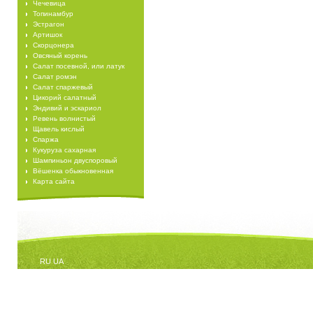
Чечевица
Топинамбур
Эстрагон
Артишок
Скорцонера
Овсяный корень
Салат посевной, или латук
Салат ромэн
Салат спаржевый
Цикорий салатный
Эндивий и эскариол
Ревень волнистый
Щавель кислый
Спаржа
Кукуруза сахарная
Шампиньон двуспоровый
Вёшенка обыкновенная
Карта сайта
RU
UA